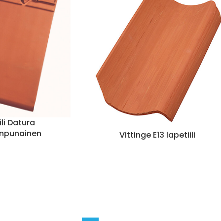
ili Datura
lenpunainen
Vittinge E13 lapetiili