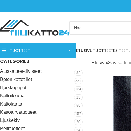
TUOTTEET
ETUSIVU
TUOTTEET
ESITEET
CATEGORIES
Etusivu
Savikattotii
Aluskatteet-tiivisteet
82
Betonikattotiilet
331
Harkkopiiput
124
Kattoikkunat
23
Kattolaatta
59
Kattoturvatuotteet
157
Liuskekivi
20
Peltituotteet
24