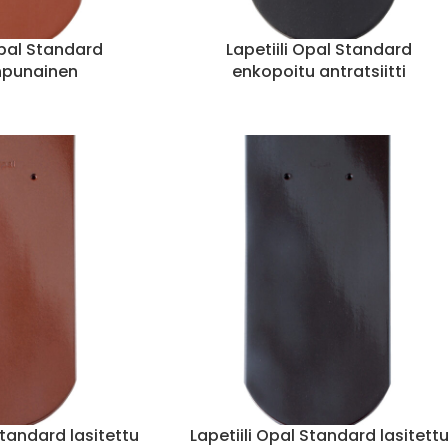
Opal Standard
Lapetiili Opal Standard
npunainen
enkopoitu antratsiitti
Standard lasitettu
Lapetiili Opal Standard lasitett