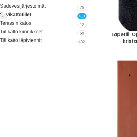
Sadevesijärjestelmät
75
Savikattotiilet
413
Terassin katos
12
Tiilikatto kiinnikkeet
Lapetiili 
60
krist
Tiilikatto läpiviennit
402