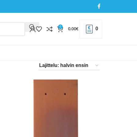
0
0
0.00
€