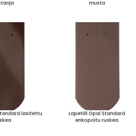
stanja
musta
Standard lasitettu
Lapetiili Opal Standard
uskea
enkopoitu ruskea