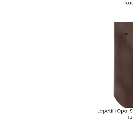
ka
Lapetiili Opal 
r