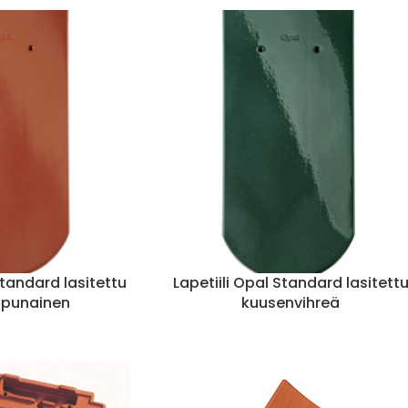
Standard lasitettu
Lapetiili Opal Standard lasitett
 punainen
kuusenvihreä