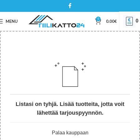
0
0
MENU
0.00
€
Listasi on tyhjä. Lisää tuotteita, jotta voit
lähettää tarjouspyynnön.
Palaa kauppaan