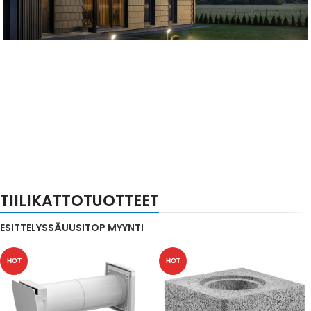
Teviva kattotiili
Seinälle ja katolle, joka jättää melko hyvän ilmeen.
TIILIKATTOTUOTTEET
ESITTELYSSÄ
UUSI
TOP MYYNTI
HOT
HOT