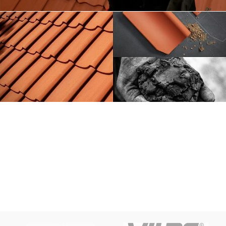
Tiilikatto
kiinnikkeet
Lue lisää
Vittinge E13
Lue lisää