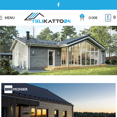
0
0
MENU
0.00
€
TIILIKATTO -
Kestää, suojaa ja koristaa 🙂