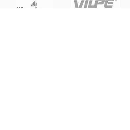
Metsäkyläntie 4, Nurmijärvi
+358 50 53 53301
myynti@tiilikatto24.fi
Tietoa meistä
Myyntiehdot
Yhteystiedot