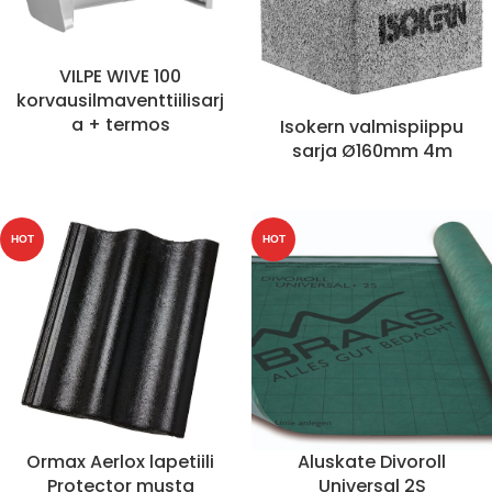
VILPE WIVE 100
korvausilmaventtiilisarj
a + termos
Isokern valmispiippu
sarja Ø160mm 4m
HOT
HOT
Ormax Aerlox lapetiili
Aluskate Divoroll
Protector musta
Universal 2S