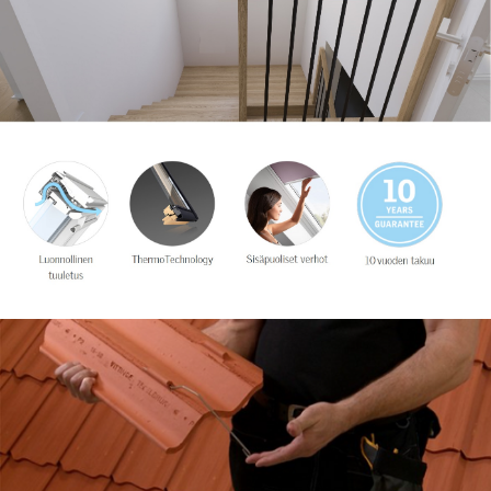
Velux
kattoikkunat
Lue lisää