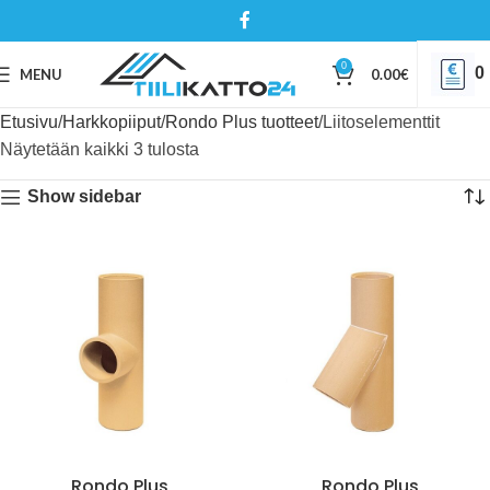
0
0
MENU
0.00
€
Etusivu
Harkkopiiput
Rondo Plus tuotteet
Liitoselementtit
Näytetään kaikki 3 tulosta
Show sidebar
Rondo Plus
Rondo Plus