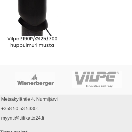
Vilpe E190P/Ø125/700
huppuimuri musta
Metsäkyläntie 4, Nurmijärvi
+358 50 53 53301
myynti@tiilikatto24.fi