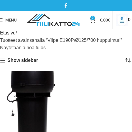
0
0
MENU
0.00
€
Etusivu
Tuotteet avainsanalla “Vilpe E190P/Ø125/700 huppuimuri”
Näytetään ainoa tulos
Show sidebar