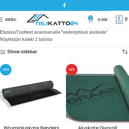
0
0
MENU
0.00
€
Etusivu
Tuotteet avainsanalla “vedenpitävä aluskate”
Näytetään kaikki 2 tulosta
Show sidebar
-20%
HOT
Bitumialuskate Benders
Aluskate Divoroll