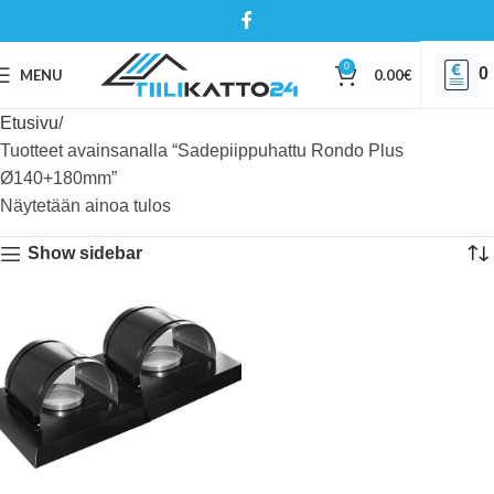
0
0
MENU
0.00
€
Etusivu
Tuotteet avainsanalla “Sadepiippuhattu Rondo Plus
Ø140+180mm”
Näytetään ainoa tulos
Show sidebar