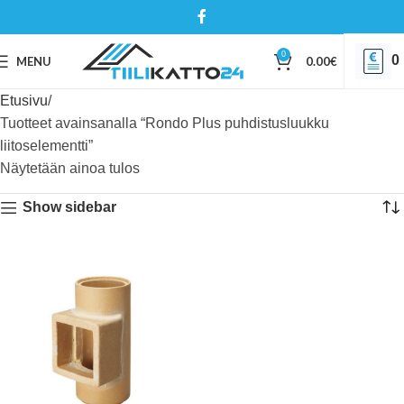
0
0
MENU
0.00
€
Etusivu
Tuotteet avainsanalla “Rondo Plus puhdistusluukku
liitoselementti”
Näytetään ainoa tulos
Show sidebar