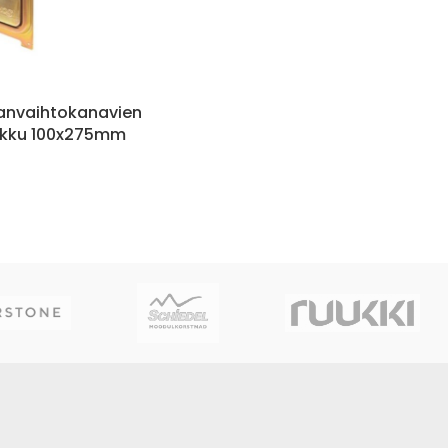
manvaihtokanavien
ukku 100x275mm