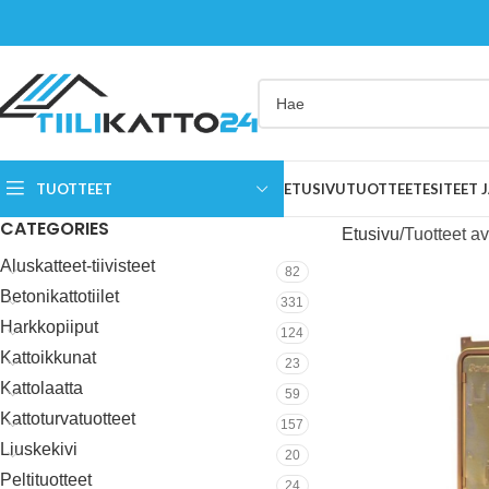
TUOTTEET
ETUSIVU
TUOTTEET
ESITEET
CATEGORIES
Etusivu
Tuotteet a
Aluskatteet-tiivisteet
82
Betonikattotiilet
331
Harkkopiiput
124
Kattoikkunat
23
Kattolaatta
59
Kattoturvatuotteet
157
Liuskekivi
20
Peltituotteet
24