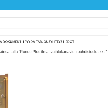
 JA DOKUMENTIT
PYYDÄ TARJOUS
YHTEYSTIEDOT
vainsanalla “Rondo Plus ilmanvaihtokanavien puhdistusluukku”