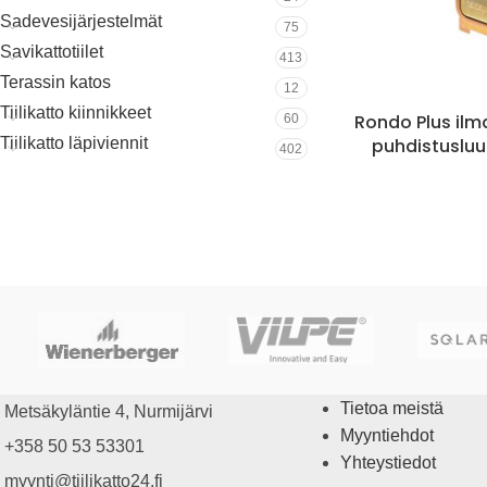
Sadevesijärjestelmät
75
Savikattotiilet
413
Terassin katos
12
Tiilikatto kiinnikkeet
Rondo Plus il
60
puhdistuslu
Tiilikatto läpiviennit
402
Tietoa meistä
Metsäkyläntie 4, Nurmijärvi
Myyntiehdot
+358 50 53 53301
Yhteystiedot
myynti@tiilikatto24.fi