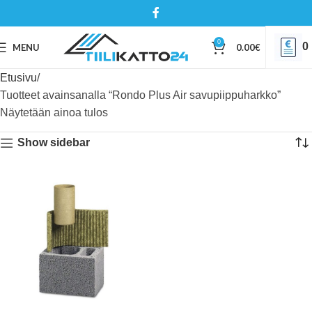
0
0
MENU
0.00
€
Etusivu
Tuotteet avainsanalla “Rondo Plus Air savupiippuharkko”
Näytetään ainoa tulos
Show sidebar