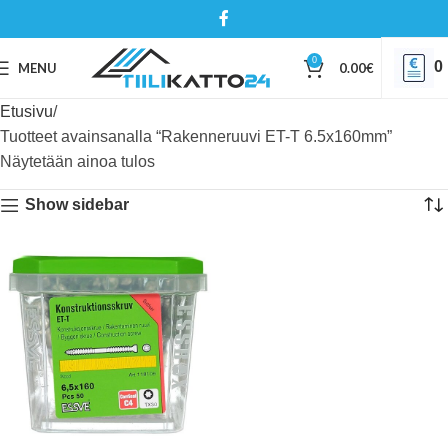
0
0
MENU
0.00
€
Etusivu
Tuotteet avainsanalla “Rakenneruuvi ET-T 6.5x160mm”
Näytetään ainoa tulos
Show sidebar