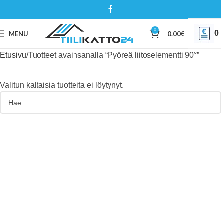
0
0
MENU
0.00
€
Etusivu
Tuotteet avainsanalla “Pyöreä liitoselementti 90°”
Valitun kaltaisia tuotteita ei löytynyt.