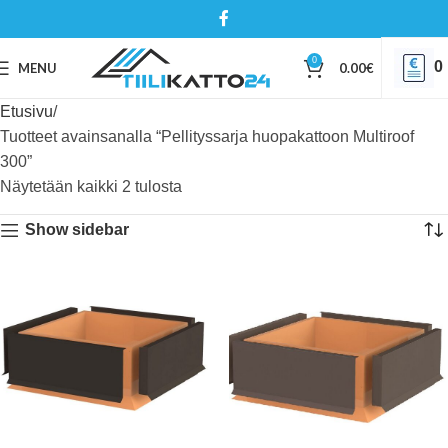
0
0
MENU
0.00
€
Etusivu
Tuotteet avainsanalla “Pellityssarja huopakattoon Multiroof
300”
Näytetään kaikki 2 tulosta
Show sidebar