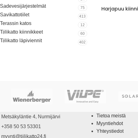
Sadevesijärjestelmät
Harjapuu kiinn
75
Savikattotiilet
413
Terassin katos
12
Tiilikatto kiinnikkeet
60
Tiilikatto läpiviennit
402
Tietoa meistä
Metsäkyläntie 4, Nurmijärvi
Myyntiehdot
+358 50 53 53301
Yhteystiedot
myynti@tiilikatto24.fi