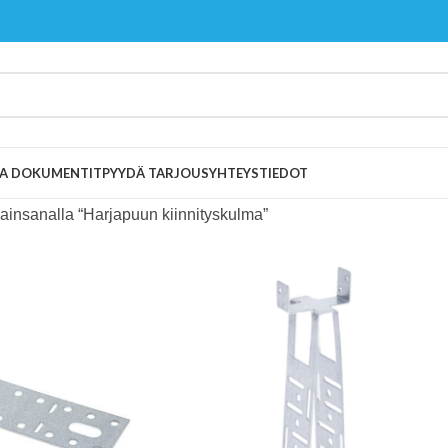
 JA DOKUMENTIT
PYYDÄ TARJOUS
YHTEYSTIEDOT
vainsanalla “Harjapuun kiinnityskulma”