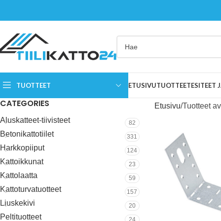
TUOTTEET
ETUSIVU
TUOTTEET
ESITEET
CATEGORIES
Etusivu
Tuotteet a
Aluskatteet-tiivisteet
82
Betonikattotiilet
331
Harkkopiiput
124
Kattoikkunat
23
Kattolaatta
59
Kattoturvatuotteet
157
Liuskekivi
20
Peltituotteet
24