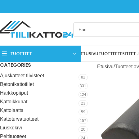
TUOTTEET
ETUSIVU
TUOTTEET
ESITEET
CATEGORIES
Etusivu
Tuotteet av
Aluskatteet-tiivisteet
82
Betonikattotiilet
331
Harkkopiiput
124
Kattoikkunat
23
Kattolaatta
59
Kattoturvatuotteet
157
Liuskekivi
20
Peltituotteet
24