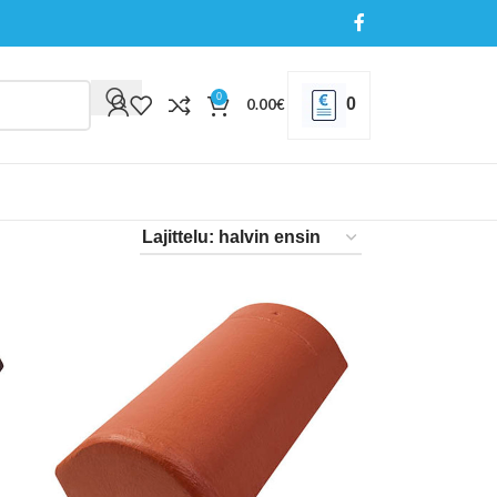
0
0
0.00
€