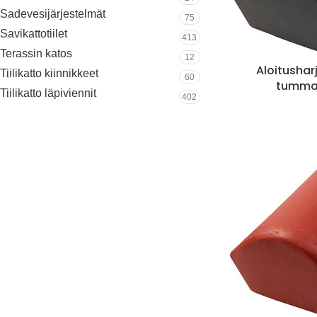
Sadevesijärjestelmät
75
Savikattotiilet
413
Terassin katos
12
Aloitushar
Tiilikatto kiinnikkeet
60
tumma
Tiilikatto läpiviennit
402