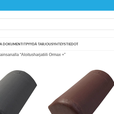
 JA DOKUMENTIT
PYYDÄ TARJOUS
YHTEYSTIEDOT
ainsanalla “Aloitusharjatiili Ormax +”