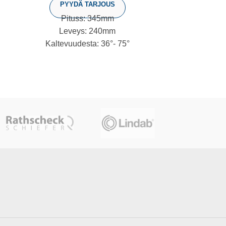
PYYDÄ TARJOUS
Pi
Pituss: 345mm
Le
Leveys: 240mm
P
Kaltevuudesta: 36°- 75°
Menekki: 1 kpl/aloitus tai loppu