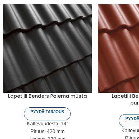
Lapetiili Benders Palema musta
Lapetiili 
pu
PYYDÄ TARJOUS
PYYDÄ
Kaltevuudesta: 14°
Kaltevu
Pituus: 420 mm
Pituu