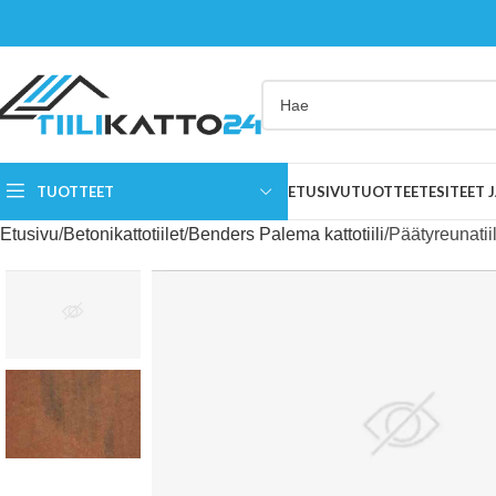
TUOTTEET
ETUSIVU
TUOTTEET
ESITEET
Etusivu
Betonikattotiilet
Benders Palema kattotiili
Päätyreunatii