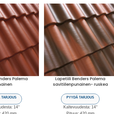
Benders Palema
Lapetiili Benders Palema
nainen
savitiilenpunainen- ruskea
 TARJOUS
PYYDÄ TARJOUS
udesta: 14°
Kaltevuudesta: 14°
s: 420 mm
Pituus: 420 mm