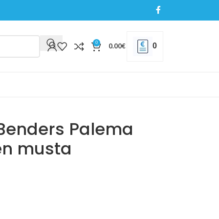
0
0
0.00
€
i Benders Palema
nen musta