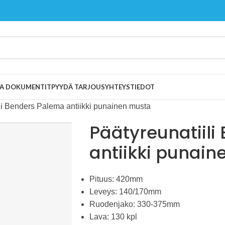
 JA DOKUMENTIT
PYYDÄ TARJOUS
YHTEYSTIEDOT
li Benders Palema antiikki punainen musta
Päätyreunatiil
antiikki punai
Pituus: 420mm
Leveys: 140/170mm
Ruodenjako: 330-375mm
Lava: 130 kpl