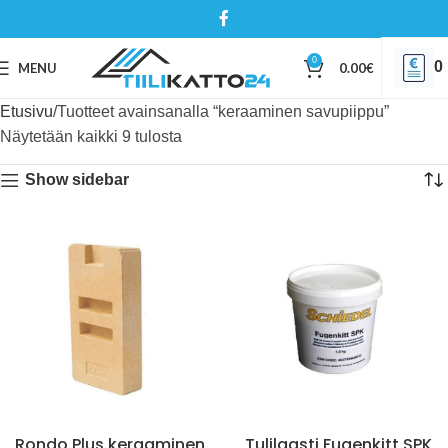
0
0
MENU
0.00
€
Etusivu
Tuotteet avainsanalla “keraaminen savupiippu”
Näytetään kaikki 9 tulosta
Show sidebar
Rondo Plus keraaminen
Tulilaasti Fugenkitt SPK